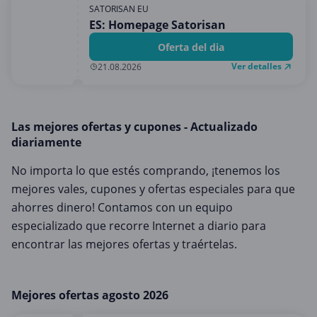
Medios y entretenimiento
SATORISAN EU
ES: Homepage Satorisan
Moda y Complementos
Oferta del dia
Oficina
Ver detalles
21.08.2026
Oficina, fotografía e impresión
Ordenadores & Electronica
Regalos y flores
Las mejores ofertas y cupones - Actualizado
diariamente
Salud y Belleza
No importa lo que estés comprando, ¡tenemos los
Varios
mejores vales, cupones y ofertas especiales para que
Viajes
ahorres dinero! Contamos con un equipo
especializado que recorre Internet a diario para
encontrar las mejores ofertas y traértelas.
Mejores ofertas agosto 2026