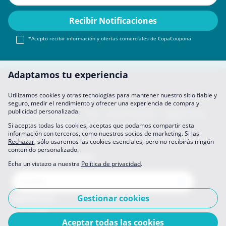
*Acepto recibir información y ofertas comerciales de CopaCoupona
Adaptamos tu experiencia
Utilizamos cookies y otras tecnologías para mantener nuestro sitio fiable y
seguro, medir el rendimiento y ofrecer una experiencia de compra y
publicidad personalizada.
Aviso legal
About Us
FAQ
Únete A Nosotros
Hágase socio
Política de privacidad
Preferencias de datos
Si aceptas todas las cookies, aceptas que podamos compartir esta
información con terceros, como nuestros socios de marketing. Si las
Rechazar
, sólo usaremos las cookies esenciales, pero no recibirás ningún
contenido personalizado.
Sitios de CopaCoupona
Echa un vistazo a nuestra
Política de privacidad
.
Gestionar cookies
Síguenos en
Aceptar todas las cookies