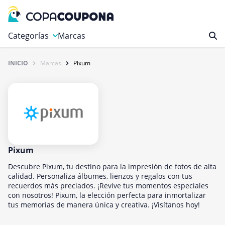
Categorías
Marcas
INICIO
Marcas
Pixum
Autos y Motocicletas
Compras
Deportes y Ocio
Educación y carreras
Finanzas y Seguros
Gastronomía y Bebidas
Pixum
Hogar, Jardín y Mascotas
Descubre Pixum, tu destino para la impresión de fotos de alta
calidad. Personaliza álbumes, lienzos y regalos con tus
Internet y Telecomunicaciones
recuerdos más preciados. ¡Revive tus momentos especiales
con nosotros! Pixum, la elección perfecta para inmortalizar
Juegos
tus memorias de manera única y creativa. ¡Visítanos hoy!
Libros y revistas