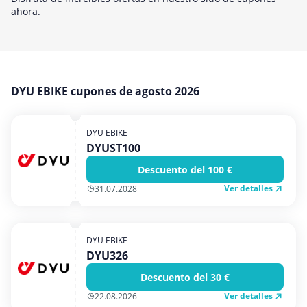
Medios y entretenimiento
ahora.
Moda y Complementos
Oficina
Oficina, fotografía e impresión
DYU EBIKE cupones de agosto 2026
Ordenadores & Electronica
Regalos y flores
DYU EBIKE
Salud y Belleza
DYUST100
Varios
Descuento del 100 €
Viajes
Ver detalles
31.07.2028
DYU EBIKE
DYU326
Descuento del 30 €
Ver detalles
22.08.2026