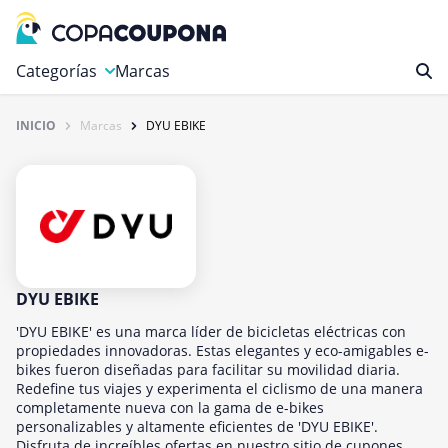
Categorías
Marcas
INICIO
Marcas
DYU EBIKE
Autos y Motocicletas
Compras
Deportes y Ocio
Educación y carreras
Finanzas y Seguros
Gastronomía y Bebidas
DYU EBIKE
Hogar, Jardín y Mascotas
'DYU EBIKE' es una marca líder de bicicletas eléctricas con
propiedades innovadoras. Estas elegantes y eco-amigables e-
Internet y Telecomunicaciones
bikes fueron diseñadas para facilitar su movilidad diaria.
Redefine tus viajes y experimenta el ciclismo de una manera
Juegos
completamente nueva con la gama de e-bikes
Libros y revistas
personalizables y altamente eficientes de 'DYU EBIKE'.
Disfruta de increíbles ofertas en nuestro sitio de cupones