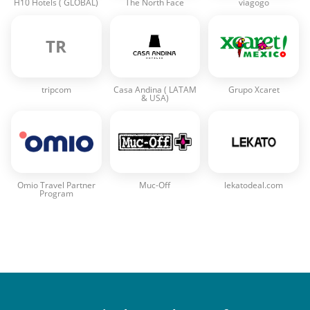
H10 Hotels ( GLOBAL)
The North Face
viagogo
TR
tripcom
Casa Andina ( LATAM
Grupo Xcaret
& USA)
Omio Travel Partner
Muc-Off
lekatodeal.com
Program