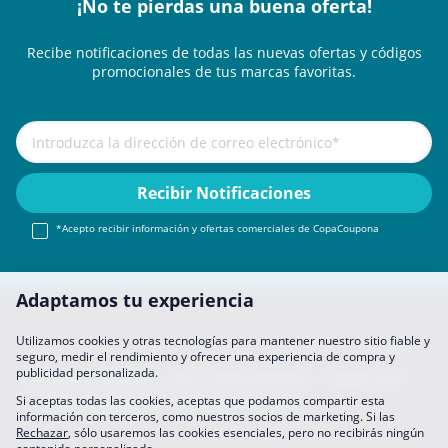
¡No te pierdas una buena oferta!
Recibe notificaciones de todas las nuevas ofertas y códigos
promocionales de tus marcas favoritas.
*Acepto recibir información y ofertas comerciales de CopaCoupona
Adaptamos tu experiencia
Utilizamos cookies y otras tecnologías para mantener nuestro sitio fiable y
seguro, medir el rendimiento y ofrecer una experiencia de compra y
publicidad personalizada.
Aviso legal
About Us
FAQ
Únete A Nosotros
Hágase socio
Política de privacidad
Preferencias de datos
Si aceptas todas las cookies, aceptas que podamos compartir esta
información con terceros, como nuestros socios de marketing. Si las
Rechazar
, sólo usaremos las cookies esenciales, pero no recibirás ningún