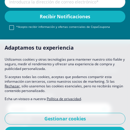
*Acepto recibir información y ofertas comerciales de CopaCoupona
Adaptamos tu experiencia
Utilizamos cookies y otras tecnologías para mantener nuestro sitio fiable y
seguro, medir el rendimiento y ofrecer una experiencia de compra y
publicidad personalizada.
Aviso legal
About Us
FAQ
Únete A Nosotros
Hágase socio
Política de privacidad
Preferencias de datos
Si aceptas todas las cookies, aceptas que podamos compartir esta
información con terceros, como nuestros socios de marketing. Si las
Rechazar
, sólo usaremos las cookies esenciales, pero no recibirás ningún
contenido personalizado.
Sitios de CopaCoupona
Echa un vistazo a nuestra
Política de privacidad
.
Gestionar cookies
Síguenos en