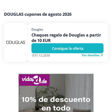
Medios y entretenimiento
Moda y Complementos
DOUGLAS cupones de agosto 2026
Oficina
Oficina, fotografía e impresión
Douglas
Cheques regalo de Douglas a partir
Ordenadores & Electronica
de 10 EUR
Regalos y flores
Consigue la oferta
Salud y Belleza
Ver detalles
31.12.2030
Varios
Viajes