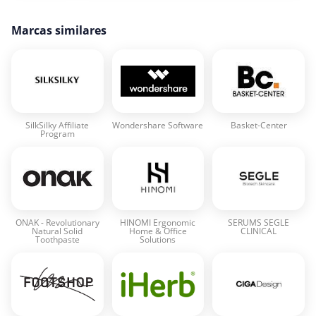
Marcas similares
SilkSilky Affiliate
Wondershare Software
Basket-Center
Program
ONAK - Revolutionary
HINOMI Ergonomic
SERUMS SEGLE
Natural Solid
Home & Office
CLINICAL
Toothpaste
Solutions