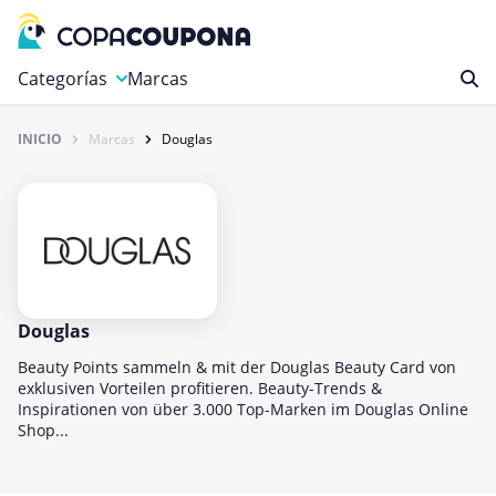
Categorías
Marcas
INICIO
Marcas
Douglas
Autos y Motocicletas
Compras
Deportes y Ocio
Educación y carreras
Finanzas y Seguros
Gastronomía y Bebidas
Douglas
Hogar, Jardín y Mascotas
Beauty Points sammeln & mit der Douglas Beauty Card von
exklusiven Vorteilen profitieren. Beauty-Trends &
Internet y Telecomunicaciones
Inspirationen von über 3.000 Top-Marken im Douglas Online
Shop...
Juegos
Libros y revistas