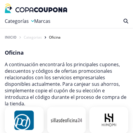
Categorías
Marcas
INICIO
Categorias
Oficina
Autos y Motocicletas
Compras
Oficina
Deportes y Ocio
A continuación encontrará los principales cupones,
Educación y carreras
descuentos y códigos de ofertas promocionales
relacionados con los servicios empresariales
Finanzas y Seguros
disponibles actualmente. Para canjear sus ahorros,
Gastronomía y Bebidas
simplemente copie el cupón de su elección e
introduzca el código durante el proceso de compra de
Hogar, Jardín y Mascotas
la tienda.
Internet y Telecomunicaciones
Juegos
Libros y revistas