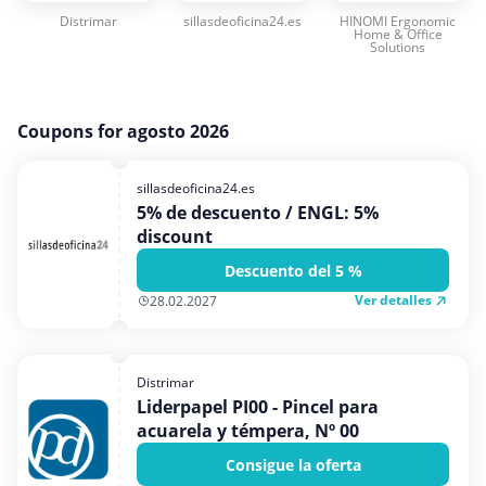
Medios y entretenimiento
Distrimar
sillasdeoficina24.es
HINOMI Ergonomic
Home & Office
Moda y Complementos
Solutions
Oficina
Oficina, fotografía e impresión
Coupons for agosto 2026
Ordenadores & Electronica
Regalos y flores
sillasdeoficina24.es
5% de descuento / ENGL: 5%
Salud y Belleza
discount
Varios
Descuento del 5 %
Viajes
Ver detalles
28.02.2027
Distrimar
Liderpapel PI00 - Pincel para
acuarela y témpera, Nº 00
Consigue la oferta