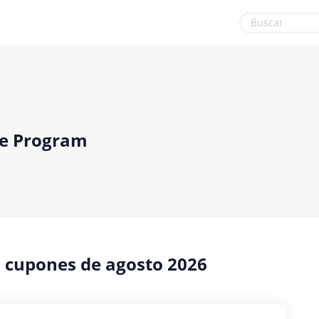
Internet y Telecomunicaciones
Ordenadores & Electronica
Juegos
Regalos y flores
Libros y revistas
Salud y Belleza
ate Program
Medios y entretenimiento
Varios
Moda y Complementos
Viajes
Oficina
Oficina, fotografía e impresión
 cupones de agosto 2026