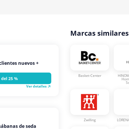
Marcas similares
clientes nuevos +
Basket-Center
HINOM
 del 25 %
Home
S
Ver detalles
Zwilling
LOREN
 sábanas de seda