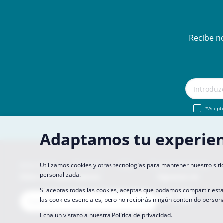
Recibe n
*Acepto
Adaptamos tu experien
Aviso legal
About Us
FAQ
Únete A Nosotros
Utilizamos cookies y otras tecnologías para mantener nuestro siti
personalizada.
Sitios de CopaCoupona
Síguenos en
Si aceptas todas las cookies, aceptas que podamos compartir esta
las cookies esenciales, pero no recibirás ningún contenido person
Echa un vistazo a nuestra
Política de privacidad
.