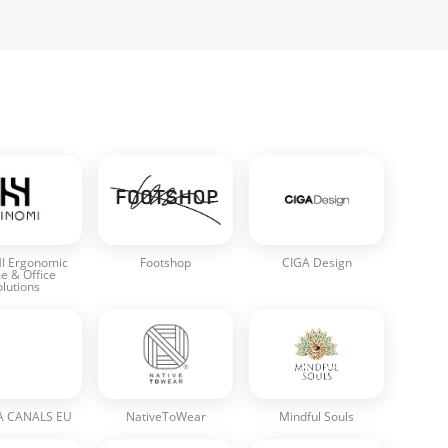
I Ergonomic
Footshop
CIGA Design
 & Office
olutions
A CANALS EU
NativeToWear
Mindful Souls