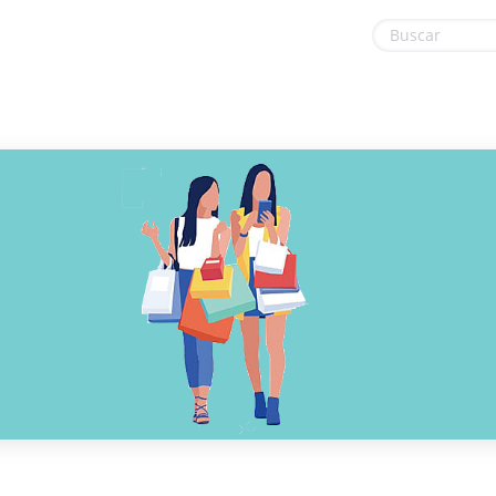
Internet y Telecomunicaciones
Ordenadores & Electronica
Juegos
Regalos y flores
Libros y revistas
Salud y Belleza
Medios y entretenimiento
Varios
Moda y Complementos
Viajes
Oficina
Oficina, fotografía e impresión