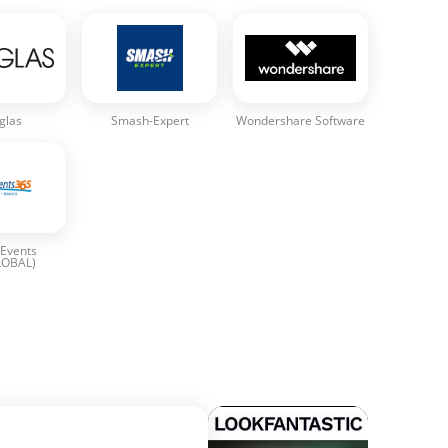
glas
Smash-Expert
Wondershare Software
 Events
LOBAL)