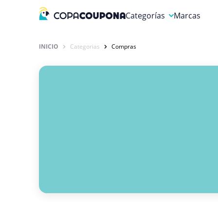
Categorías
Marcas
Autos y Motocicletas
INICIO
Categorias
Compras
Compras
Deportes y Ocio
Educación y carreras
Finanzas y Seguros
Gastronomía y Bebidas
Hogar, Jardín y Mascotas