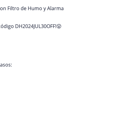
con Filtro de Humo y Alarma
el código DH2024JUL30OFF!😲
pasos: