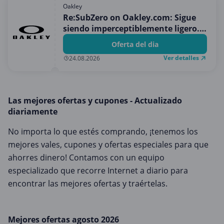
Medios y entretenimiento
Oakley
Re:SubZero on Oakley.com: Sigue
Moda y Complementos
siendo imperceptiblemente ligero.
Oficina
Sigue siendo sumamente versátil.
Oferta del dia
Sigue estando pensado para los que
Oficina, fotografía e impresión
Ver detalles
24.08.2026
disfrutan sintiéndose bien gracias
Ordenadores & Electronica
al deporte.
Regalos y flores
Las mejores ofertas y cupones - Actualizado
Salud y Belleza
diariamente
Varios
No importa lo que estés comprando, ¡tenemos los
Viajes
mejores vales, cupones y ofertas especiales para que
ahorres dinero! Contamos con un equipo
especializado que recorre Internet a diario para
encontrar las mejores ofertas y traértelas.
Mejores ofertas agosto 2026