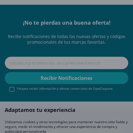
¡No te pierdas una buena oferta!
Recibe notificaciones de todas las nuevas ofertas y códigos
promocionales de tus marcas favoritas.
*Acepto recibir información y ofertas comerciales de CopaCoupona
Adaptamos tu experiencia
Utilizamos cookies y otras tecnologías para mantener nuestro sitio fiable y
seguro, medir el rendimiento y ofrecer una experiencia de compra y
publicidad personalizada.
Aviso legal
About Us
FAQ
Únete A Nosotros
Hágase socio