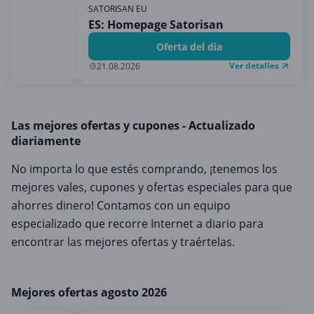
Medios y entretenimiento
SATORISAN EU
ES: Homepage Satorisan
Moda y Complementos
Oferta del dia
Oficina
Ver detalles
21.08.2026
Oficina, fotografía e impresión
Ordenadores & Electronica
Regalos y flores
Las mejores ofertas y cupones - Actualizado
diariamente
Salud y Belleza
No importa lo que estés comprando, ¡tenemos los
Varios
mejores vales, cupones y ofertas especiales para que
Viajes
ahorres dinero! Contamos con un equipo
especializado que recorre Internet a diario para
encontrar las mejores ofertas y traértelas.
Mejores ofertas agosto 2026