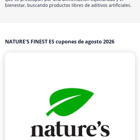
Medios y entretenimiento
bienestar, buscando productos libres de aditivos artificiales.
Moda y Complementos
Oficina
Oficina, fotografía e impresión
NATURE'S FINEST ES cupones de agosto 2026
Ordenadores & Electronica
Regalos y flores
Salud y Belleza
Varios
Viajes