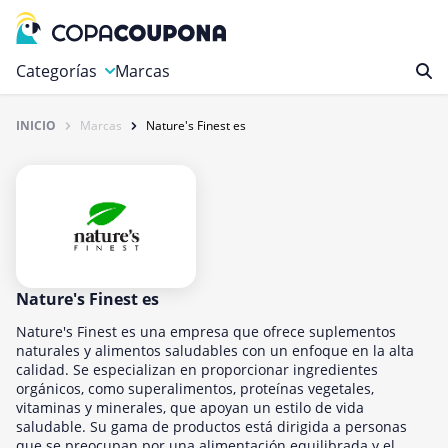
Categorías
Marcas
INICIO
Marcas
Nature's Finest es
Autos y Motocicletas
Compras
Deportes y Ocio
Educación y carreras
Finanzas y Seguros
Gastronomía y Bebidas
Nature's Finest es
Hogar, Jardín y Mascotas
Nature's Finest es una empresa que ofrece suplementos
naturales y alimentos saludables con un enfoque en la alta
Internet y Telecomunicaciones
calidad. Se especializan en proporcionar ingredientes
orgánicos, como superalimentos, proteínas vegetales,
Juegos
vitaminas y minerales, que apoyan un estilo de vida
Libros y revistas
saludable. Su gama de productos está dirigida a personas
que se preocupan por una alimentación equilibrada y el