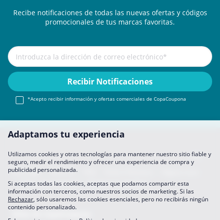
Recibe notificaciones de todas las nuevas ofertas y códigos
promocionales de tus marcas favoritas.
*Acepto recibir información y ofertas comerciales de CopaCoupona
Adaptamos tu experiencia
Utilizamos cookies y otras tecnologías para mantener nuestro sitio fiable y
seguro, medir el rendimiento y ofrecer una experiencia de compra y
publicidad personalizada.
Aviso legal
About Us
FAQ
Únete A Nosotros
Hágase socio
Política de privacidad
Preferencias de datos
Si aceptas todas las cookies, aceptas que podamos compartir esta
información con terceros, como nuestros socios de marketing. Si las
Rechazar
, sólo usaremos las cookies esenciales, pero no recibirás ningún
contenido personalizado.
Sitios de CopaCoupona