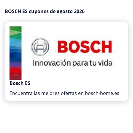
Medios y entretenimiento
BOSCH ES cupones de agosto 2026
Moda y Complementos
Oficina
Oficina, fotografía e impresión
Ordenadores & Electronica
Regalos y flores
Salud y Belleza
Varios
Viajes
Bosch ES
Encuentra las mejores ofertas en bosch-home.es