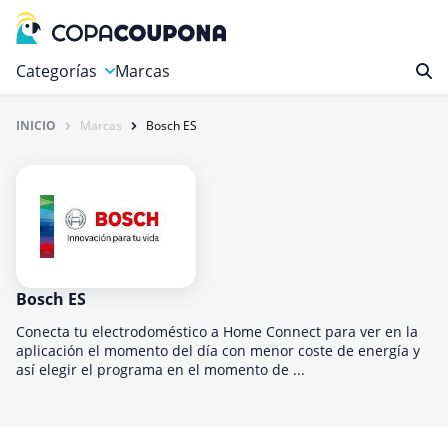
Categorías
Marcas
INICIO
Marcas
Bosch ES
Autos y Motocicletas
Compras
Deportes y Ocio
Educación y carreras
Finanzas y Seguros
Gastronomía y Bebidas
Bosch ES
Hogar, Jardín y Mascotas
Conecta tu electrodoméstico a Home Connect para ver en la
aplicación el momento del día con menor coste de energía y
Internet y Telecomunicaciones
así elegir el programa en el momento de ...
Juegos
Libros y revistas