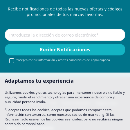
Recibe notificaciones de todas las nuevas ofertas y códigos
promocionales de tus marcas favoritas.
*Acepto recibir información y ofertas comerciales de CopaCoupona
Adaptamos tu experiencia
Utilizamos cookies y otras tecnologías para mantener nuestro sitio fiable y
seguro, medir el rendimiento y ofrecer una experiencia de compra y
publicidad personalizada.
Aviso legal
About Us
FAQ
Únete A Nosotros
Hágase socio
Política de privacidad
Preferencias de datos
Si aceptas todas las cookies, aceptas que podamos compartir esta
información con terceros, como nuestros socios de marketing. Si las
Rechazar
, sólo usaremos las cookies esenciales, pero no recibirás ningún
contenido personalizado.
Sitios de CopaCoupona